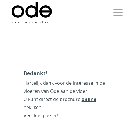
Skip
to
content
Primary
Menu
Ode aan de Vloer
Bedankt!
Just another WordPress
Hartelijk dank voor de interesse in de
site
vloeren van Ode aan de vloer.
U kunt direct de brochure
online
bekijken.
Veel leesplezier!