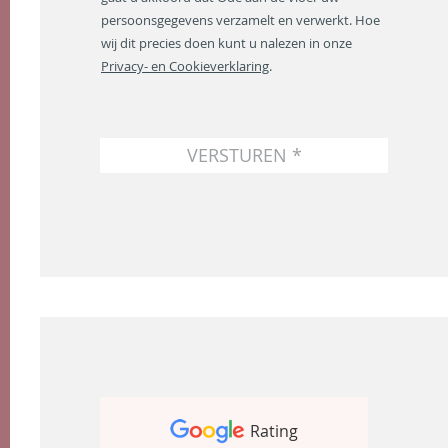
r
persoonsgegevens verzamelt en verwerkt. Hoe
e
wij dit precies doen kunt u nalezen in onze
s
Privacy- en Cookieverklaring
.
*
VERSTUREN *
Rating