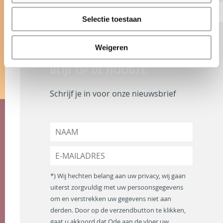
Selectie toestaan
Weigeren
BLIJF OP DE HOOGTE
Schrijf je in voor onze nieuwsbrief
N
a
a
E
m
-
*
m
*) Wij hechten belang aan uw privacy, wij gaan
a
uiterst zorgvuldig met uw persoonsgegevens
i
om en verstrekken uw gegevens niet aan
l
a
derden. Door op de verzendbutton te klikken,
d
gaat u akkoord dat Ode aan de vloer uw