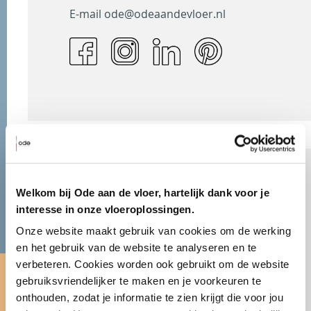
E-mail
ode@odeaandevloer.nl
Welkom bij Ode aan de vloer, hartelijk dank voor je
interesse in onze vloeroplossingen.
Bezoek onze Stijlkamer
Onze website maakt gebruik van cookies om de werking 
en het gebruik van de website te analyseren en te 
Bekijk de Ode gietvloeren in onze
verbeteren. Cookies worden ook gebruikt om de website 
Stijlkamer in Hendrik-Ido-Ambacht.
gebruiksvriendelijker te maken en je voorkeuren te 
Een inspirerende ruimte waar design
onthouden, zodat je informatie te zien krijgt die voor jou 