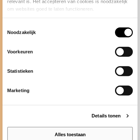
en functionaliteit samenkomen en
relevant is. Het accepteren van cookies is noodzakelijk 
om websites goed te laten functioneren.
waar we ons brede assortiment aan
kleuren en mogelijkheden tonen. De
Toestemmingsselectie
Stijlkamer bevindt zich in het Bolidt
Noodzakelijk
Innovation Center en is uitsluitend op
afspraak te bezichtigen.
Voorkeuren
MAAK EEN AFSPRAAK
Statistieken
BEZOEKADRES
Marketing
Bolidt Innovation Center
Noordeinde 2
3341 LW Hendrik-Ido-Ambacht
Details tonen
Alles toestaan