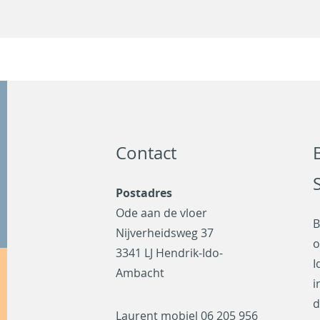
Contact
Postadres
Ode aan de vloer
B
Nijverheidsweg 37
o
3341 LJ Hendrik-Ido-
I
Ambacht
i
d
Laurent mobiel
06 205 956