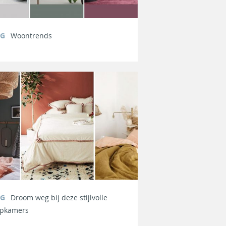
OG
Woontrends
OG
Droom weg bij deze stijlvolle
apkamers