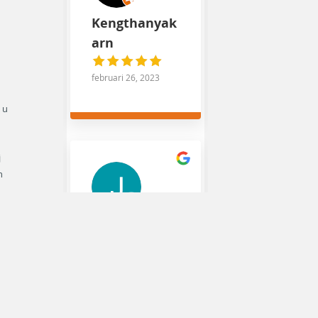
Kengthanyak
arn
februari 26, 2023
 u
j
n
Johan
Companjen
november 26, 2022
Prachtige locatie