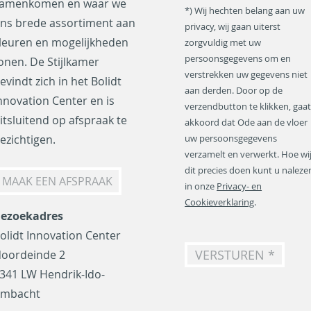
amenkomen en waar we
m
*) Wij hechten belang aan uw
a
ns brede assortiment aan
privacy, wij gaan uiterst
i
leuren en mogelijkheden
zorgvuldig met uw
l
a
persoonsgegevens om en
onen. De Stijlkamer
d
verstrekken uw gegevens niet
evindt zich in het Bolidt
r
aan derden. Door op de
nnovation Center en is
e
verzendbutton te klikken, gaat
s
itsluitend op afspraak te
akkoord dat Ode aan de vloer
*
ezichtigen.
uw persoonsgegevens
verzamelt en verwerkt. Hoe wi
dit precies doen kunt u naleze
MAAK EEN AFSPRAAK
in onze
Privacy- en
Cookieverklaring
.
ezoekadres
olidt Innovation Center
VERSTUREN *
oordeinde 2
341 LW Hendrik-Ido-
mbacht