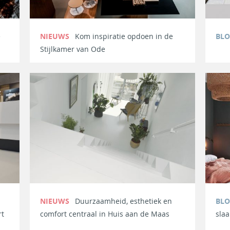
e
NIEUWS
Kom inspiratie opdoen in de
BL
Stijlkamer van Ode
NIEUWS
Duurzaamheid, esthetiek en
BL
rt
comfort centraal in Huis aan de Maas
sla