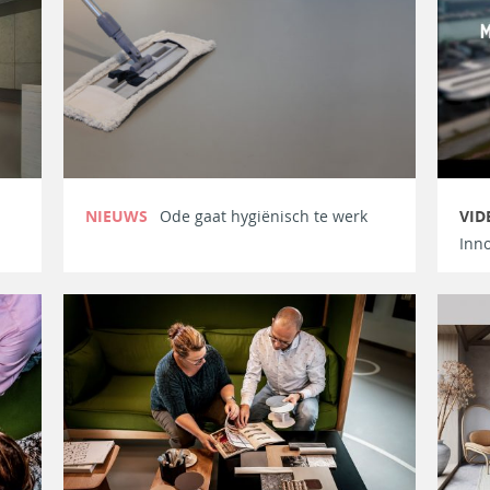
NIEUWS
Ode gaat hygiënisch te werk
VID
Inno