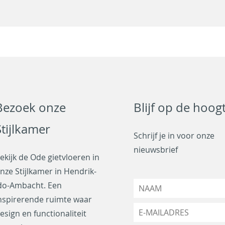
Bezoek onze
Blijf op de hoog
Stijlkamer
Schrijf je in voor onze
nieuwsbrief
ekijk de Ode gietvloeren in
nze Stijlkamer in Hendrik-
N
do-Ambacht. Een
a
nspirerende ruimte waar
a
E
esign en functionaliteit
m
-
*