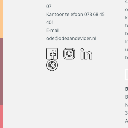
s
07
o
Kantoor telefoon
078 68 45
k
401
t
E-mail
b
ode@odeaandevloer.nl
I
u
b
B
B
N
3
A