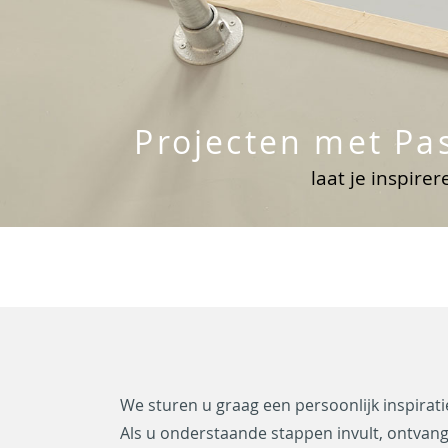
Projecten met Pa
laat je inspire
S
O
G
A
N
E
A
P
N
o
p
e
a
a
-
d
o
i
We sturen u graag een persoonlijk inspirati
o
p
w
n
a
m
r
s
e
Als u onderstaande stappen invult, ontvang