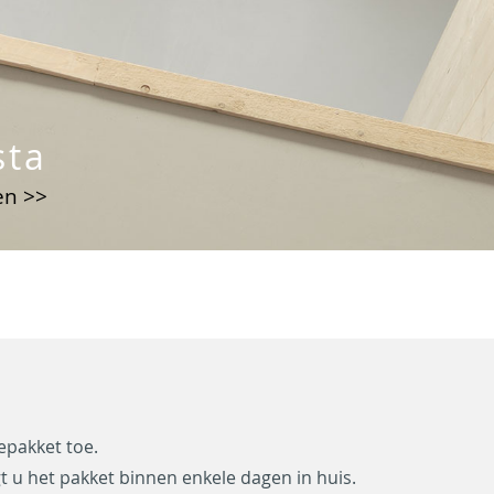
sta
ren >>
W
T
o
e
epakket toe.
o
l
t u het pakket binnen enkele dagen in huis.