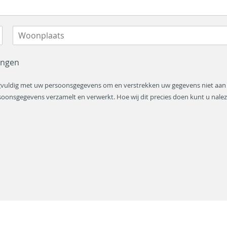
n
r
v
n
o
a
e
a
g
m
s
e
l
vangen
zorgvuldig met uw persoonsgegevens om en verstrekken uw gegevens niet aa
rsoonsgegevens verzamelt en verwerkt. Hoe wij dit precies doen kunt u nale