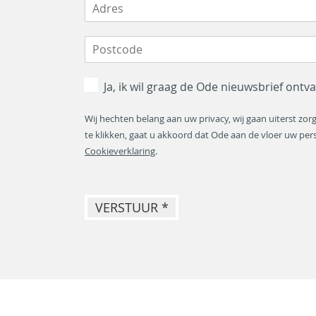
a
a
g
m
i
e
Ja, ik wil graag de Ode nieuwsbrief ont
t
Wij hechten belang aan uw privacy, wij gaan uiterst 
v
te klikken, gaat u akkoord dat Ode aan de vloer uw pe
Cookieverklaring
.
l
o
e
VERSTUUR *
r
*