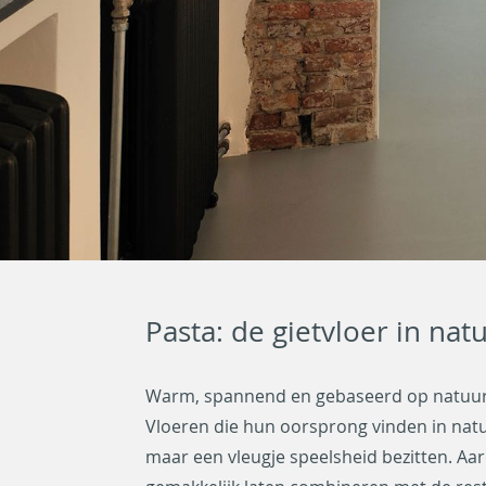
Pasta: de gietvloer in nat
Warm, spannend en gebaseerd op natuurli
Vloeren die hun oorsprong vinden in natu
maar een vleugje speelsheid bezitten. Aar