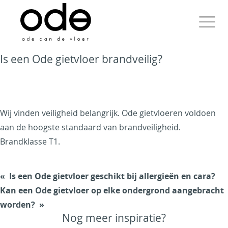
Skip
to
content
Primary
Is een Ode gietvloer brandveilig?
Menu
Ode aan de Vloer
Wij vinden veiligheid belangrijk. Ode gietvloeren voldoen
aan de hoogste standaard van brandveiligheid.
Brandklasse T1.
Just another WordPress
site
Is een Ode gietvloer geschikt bij allergieën en cara?
Kan een Ode gietvloer op elke ondergrond aangebracht
worden?
Nog meer inspiratie?