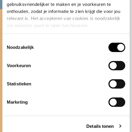
gebruiksvriendelijker te maken en je voorkeuren te 
Bekijk de Ode gietvloeren in onze
onthouden, zodat je informatie te zien krijgt die voor jou 
relevant is. Het accepteren van cookies is noodzakelijk 
Stijlkamer in Hendrik-Ido-Ambacht.
om websites goed te laten functioneren.
Een inspirerende ruimte waar design
en functionaliteit samenkomen en
Toestemmingsselectie
waar we ons brede assortiment aan
Noodzakelijk
kleuren en mogelijkheden tonen. De
Stijlkamer bevindt zich in het Bolidt
Voorkeuren
Innovation Center en is uitsluitend op
afspraak te bezichtigen.
Statistieken
MAAK EEN AFSPRAAK
Marketing
BEZOEKADRES
Bolidt Innovation Center
Details tonen
Noordeinde 2