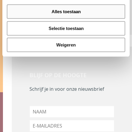
3341 LW Hendrik-Ido-Ambacht
Alles toestaan
Selectie toestaan
Weigeren
BLIJF OP DE HOOGTE
Schrijf je in voor onze nieuwsbrief
N
a
a
E
m
-