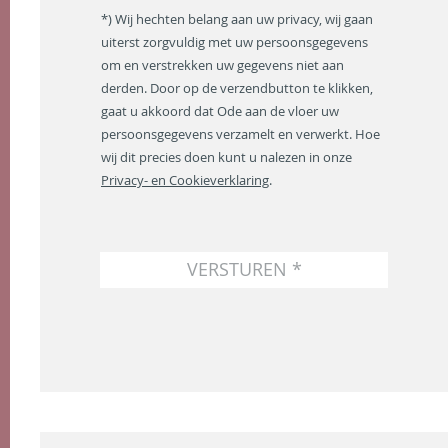
*
m
*) Wij hechten belang aan uw privacy, wij gaan
a
uiterst zorgvuldig met uw persoonsgegevens
i
om en verstrekken uw gegevens niet aan
l
a
derden. Door op de verzendbutton te klikken,
d
gaat u akkoord dat Ode aan de vloer uw
r
persoonsgegevens verzamelt en verwerkt. Hoe
e
wij dit precies doen kunt u nalezen in onze
s
Privacy- en Cookieverklaring
.
*
VERSTUREN *