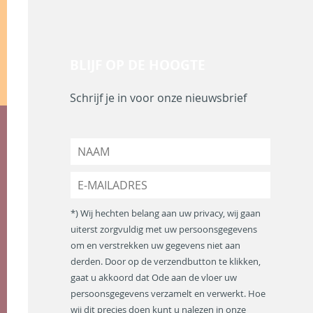
BLIJF OP DE HOOGTE
Schrijf je in voor onze nieuwsbrief
N
a
a
E
m
-
*
m
*) Wij hechten belang aan uw privacy, wij gaan
a
uiterst zorgvuldig met uw persoonsgegevens
i
om en verstrekken uw gegevens niet aan
l
a
derden. Door op de verzendbutton te klikken,
d
gaat u akkoord dat Ode aan de vloer uw
r
persoonsgegevens verzamelt en verwerkt. Hoe
e
wij dit precies doen kunt u nalezen in onze