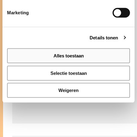
kleuren en mogelijkheden tonen. De
Stijlkamer bevindt zich in het Bolidt
Marketing
Innovation Center en is uitsluitend op
afspraak te bezichtigen.
Details tonen
MAAK EEN AFSPRAAK
Alles toestaan
BEZOEKADRES
Selectie toestaan
Bolidt Innovation Center
Noordeinde 2
Weigeren
3341 LW Hendrik-Ido-Ambacht