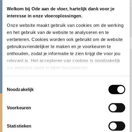
Welkom bij Ode aan de vloer, hartelijk dank voor je
interesse in onze vloeroplossingen.
Onze website maakt gebruik van cookies om de werking 
en het gebruik van de website te analyseren en te 
verbeteren. Cookies worden ook gebruikt om de website 
gebruiksvriendelijker te maken en je voorkeuren te 
onthouden, zodat je informatie te zien krijgt die voor jou 
relevant is. Het accepteren van cookies is noodzakelijk 
om websites goed te laten functioneren.
Bezoek onze Stijlkamer
Toestemmingsselectie
Noodzakelijk
Bekijk de Ode gietvloeren in onze
Stijlkamer in Hendrik-Ido-Ambacht.
Voorkeuren
Een inspirerende ruimte waar design
en functionaliteit samenkomen en
Statistieken
waar we ons brede assortiment aan