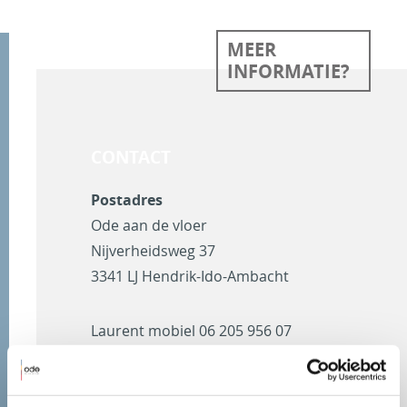
MEER
INFORMATIE?
CONTACT
Postadres
Ode aan de vloer
Nijverheidsweg 37
3341 LJ Hendrik-Ido-Ambacht
Laurent mobiel
06 205 956 07
Kantoor telefoon
078 68 45 401
E-mail
ode@odeaandevloer.nl