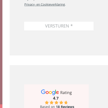
s
Privacy- en Cookieverklaring
.
*
VERSTUREN *
Rating
4.7
Based on
18 Reviews