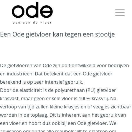
Skip
to
content
Primary
Een Ode gietvloer kan tegen een stootje
Menu
Ode aan de Vloer
De gietvloeren van Ode zijn ooit ontwikkeld voor bedrijven
en industrieën. Dat betekent dat een Ode gietvloer
berekend is op zeer intensief gebruik.
Just another WordPress
Door de elasticiteit is de polyurethaan (PU) gietvloer
site
krasvast, maar geen enkele vloer is 100% krasvrij. Na
verloop van tijd zullen kleine krasjes en of veegjes zichtbaar
worden in de toplaag. Dit is inherent aan het gebruik van
een vloer en hoort dus ook bij een Ode gietvloer. We
adviseren om onder alle meubels vilt te plaatsen om