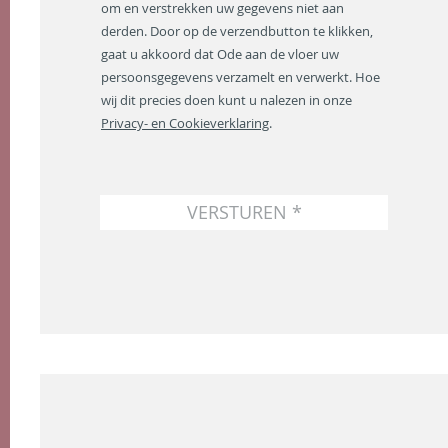
om en verstrekken uw gegevens niet aan
l
a
derden. Door op de verzendbutton te klikken,
d
gaat u akkoord dat Ode aan de vloer uw
r
persoonsgegevens verzamelt en verwerkt. Hoe
e
wij dit precies doen kunt u nalezen in onze
s
Privacy- en Cookieverklaring
.
*
VERSTUREN *