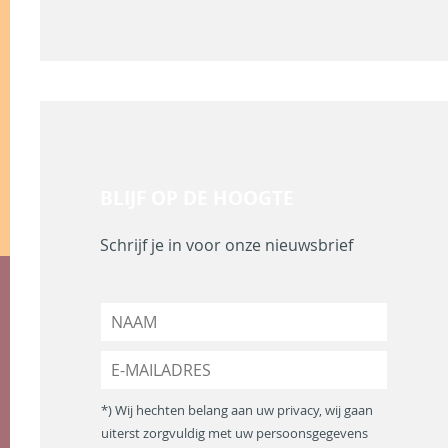
BLIJF OP DE HOOGTE
Schrijf je in voor onze nieuwsbrief
N
a
a
E
m
-
*
m
*) Wij hechten belang aan uw privacy, wij gaan
a
uiterst zorgvuldig met uw persoonsgegevens
i