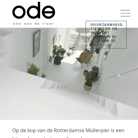
Skip
to
content
DUURZAAMHEID,
ESTHETIEK EN
Primary
COMFORT
Menu
CENTRAAL IN
HUIS AAN DE
MAAS
Ode aan de Vloer
Just another WordPress
site
Op de kop van de Rotterdamse Müllerpier is een