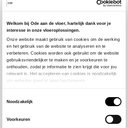
Welkom bij Ode aan de vloer, hartelijk dank voor je
interesse in onze vloeroplossingen.
Onze website maakt gebruik van cookies om de werking 
en het gebruik van de website te analyseren en te 
verbeteren. Cookies worden ook gebruikt om de website 
gebruiksvriendelijker te maken en je voorkeuren te 
Duurzame keuze
onthouden, zodat je informatie te zien krijgt die voor jou 
Voordat Marco en Joyce hun keuze voor Ode
relevant is. Het accepteren van cookies is noodzakelijk 
aan de Vloer maakten, hebben ze diverse
om websites goed te laten functioneren.
vloeren bekeken en meerdere showrooms
bezocht. Joyce: “Bij Ode vonden we een mooie
Toestemmingsselectie
Noodzakelijk
egale vloer. Dat vloeren van Ode duurzaam
geproduceerd worden en geen vluchtige
stoffen afgeven, gaf voor ons de doorslag.
Voorkeuren
Duurzaamheid is een belangrijk thema in ons