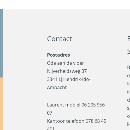
Contact
Postadres
Ode aan de vloer
B
Nijverheidsweg 37
o
3341 LJ Hendrik-Ido-
I
Ambacht
i
d
Laurent mobiel
06 205 956
s
07
o
Kantoor telefoon
078 68 45
k
401