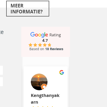
MEER
INFORMATIE?
te
Rating
4.7
Based on
18 Reviews
Kengthanyak
arn