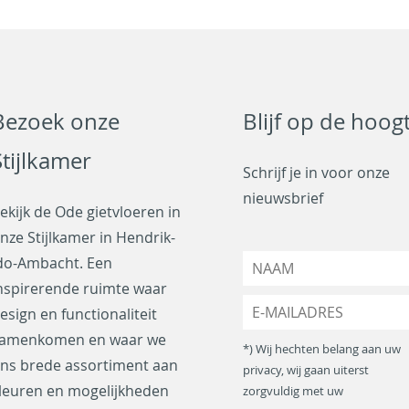
Bezoek onze
Blijf op de hoog
Stijlkamer
Schrijf je in voor onze
nieuwsbrief
ekijk de Ode gietvloeren in
nze Stijlkamer in Hendrik-
N
do-Ambacht. Een
a
nspirerende ruimte waar
a
E
esign en functionaliteit
m
-
*
amenkomen en waar we
m
*) Wij hechten belang aan uw
a
ns brede assortiment aan
privacy, wij gaan uiterst
i
leuren en mogelijkheden
zorgvuldig met uw
l