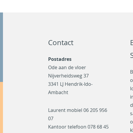
Contact
Postadres
Ode aan de vloer
B
Nijverheidsweg 37
o
3341 LJ Hendrik-Ido-
I
Ambacht
i
d
Laurent mobiel
06 205 956
s
07
o
Kantoor telefoon
078 68 45
k