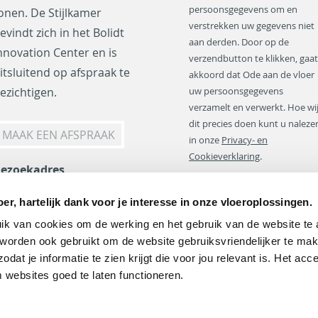
a
persoonsgegevens om en
onen. De Stijlkamer
d
verstrekken uw gegevens niet
evindt zich in het Bolidt
r
aan derden. Door op de
nnovation Center en is
e
verzendbutton te klikken, gaat
s
itsluitend op afspraak te
akkoord dat Ode aan de vloer
*
ezichtigen.
uw persoonsgegevens
verzamelt en verwerkt. Hoe wi
dit precies doen kunt u naleze
MAAK EEN AFSPRAAK
in onze
Privacy- en
Cookieverklaring
.
ezoekadres
olidt Innovation Center
er, hartelijk dank voor je interesse in onze vloeroplossingen.
VERSTUREN *
oordeinde 2
k van cookies om de werking en het gebruik van de website te 
341 LW Hendrik-Ido-
worden ook gebruikt om de website gebruiksvriendelijker te make
mbacht
dat je informatie te zien krijgt die voor jou relevant is. Het acc
 websites goed te laten functioneren.