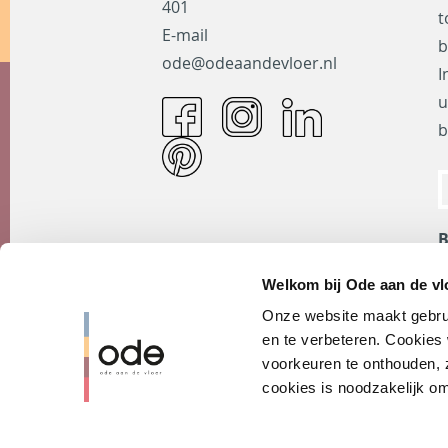
401
t
E-mail
b
ode@odeaandevloer.nl
I
u
b
B
B
Welkom bij Ode aan de vlo
N
Onze website maakt gebrui
3
en te verbeteren. Cookies 
A
voorkeuren te onthouden, zo
cookies is noodzakelijk om