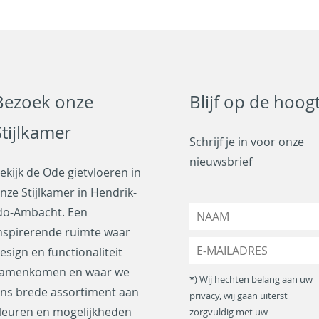
Bezoek onze
Blijf op de hoog
Stijlkamer
Schrijf je in voor onze
nieuwsbrief
ekijk de Ode gietvloeren in
nze Stijlkamer in Hendrik-
N
do-Ambacht. Een
a
nspirerende ruimte waar
a
E
esign en functionaliteit
m
-
*
amenkomen en waar we
m
*) Wij hechten belang aan uw
a
ns brede assortiment aan
privacy, wij gaan uiterst
i
leuren en mogelijkheden
zorgvuldig met uw
l