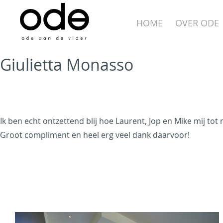
Skip
to
HOME
OVER ODE
content
Giulietta Monasso
Ode aan de Vloer
Ik ben echt ontzettend blij hoe Laurent, Jop en Mike mij to
Groot compliment en heel erg veel dank daarvoor!
Just another WordPress
site