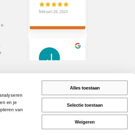
februari 26, 2023
 u
j
n
Johan
Companjen
Alles toestaan
analyseren 
november 26, 2022
n en je 
Selectie toestaan
epteren van 
Afspraak maken
>
Prachtige locatie
om kennis over
Weigeren
Offerte aanvragen
>
gietvloeren te
krijgen. Tevens