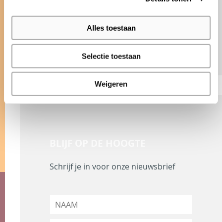
Bolidt Innovation Center
Noordeinde 2
3341 LW Hendrik-Ido-Ambacht
Alles toestaan
Selectie toestaan
Weigeren
BLIJF OP DE HOOGTE
Schrijf je in voor onze nieuwsbrief
N
a
a