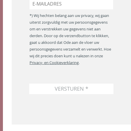
E
m
-
*
m
*) Wij hechten belang aan uw privacy, wij gaan
a
uiterst zorgvuldig met uw persoonsgegevens
i
om en verstrekken uw gegevens niet aan
l
a
derden. Door op de verzendbutton te klikken,
d
gaat u akkoord dat Ode aan de vloer uw
r
persoonsgegevens verzamelt en verwerkt. Hoe
e
wij dit precies doen kunt u nalezen in onze
s
Privacy- en Cookieverklaring
.
*
VERSTUREN *