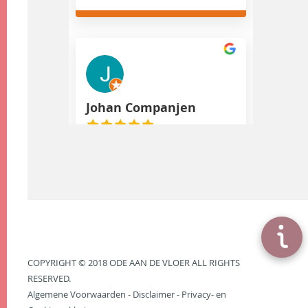
Johan Companjen
november 26, 2022
Prachtige locatie om kennis over
gietvloeren te krijgen. Tevens
heel inzichtelijk met
moodboards hoe de vloer er in
combinatie de andere inrichting
uit kan zien
COPYRIGHT © 2018 ODE AAN DE VLOER ALL RIGHTS
RESERVED.
Algemene Voorwaarden
-
Disclaimer
-
Privacy- en