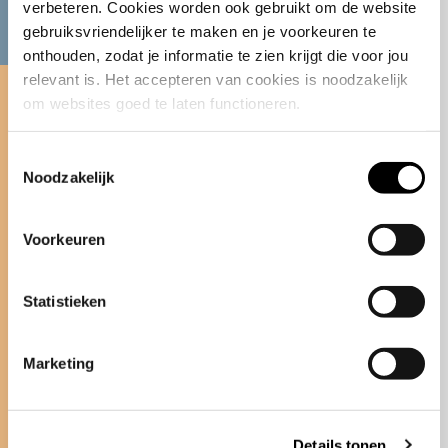
verbeteren. Cookies worden ook gebruikt om de website 
Bezoek onze Stijlkamer
gebruiksvriendelijker te maken en je voorkeuren te 
onthouden, zodat je informatie te zien krijgt die voor jou 
Bekijk de Ode gietvloeren in onze
relevant is. Het accepteren van cookies is noodzakelijk 
Stijlkamer in Hendrik-Ido-Ambacht.
om websites goed te laten functioneren.
Een inspirerende ruimte waar design
en functionaliteit samenkomen en
Toestemmingsselectie
Noodzakelijk
waar we ons brede assortiment aan
kleuren en mogelijkheden tonen. De
Stijlkamer bevindt zich in het Bolidt
Voorkeuren
Innovation Center en is uitsluitend op
afspraak te bezichtigen.
Statistieken
MAAK EEN AFSPRAAK
Marketing
BEZOEKADRES
Details tonen