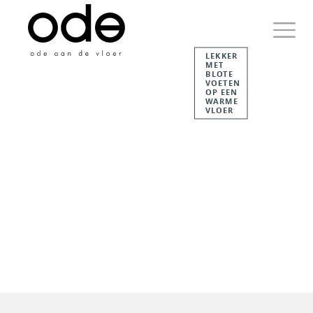
Skip
to
content
LEKKER
MET
Primary
BLOTE
Menu
VOETEN
OP EEN
WARME
VLOER
Ode aan de Vloer
Just another WordPress
site