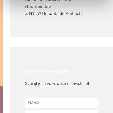
Noordeinde 2
3341 LW Hendrik-Ido-Ambacht
BLIJF OP DE HOOGTE
Schrijf je in voor onze nieuwsbrief
N
a
a
E