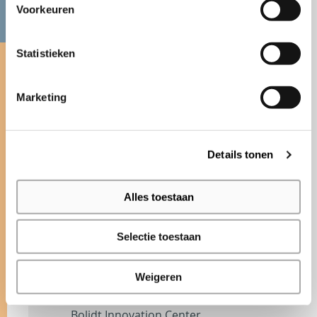
Bezoek onze Stijlkamer
Voorkeuren
Bekijk de Ode gietvloeren in onze
Statistieken
Stijlkamer in Hendrik-Ido-Ambacht.
Een inspirerende ruimte waar design
Marketing
en functionaliteit samenkomen en
waar we ons brede assortiment aan
kleuren en mogelijkheden tonen. De
Details tonen
Stijlkamer bevindt zich in het Bolidt
Innovation Center en is uitsluitend op
Alles toestaan
afspraak te bezichtigen.
Selectie toestaan
MAAK EEN AFSPRAAK
Weigeren
BEZOEKADRES
Bolidt Innovation Center