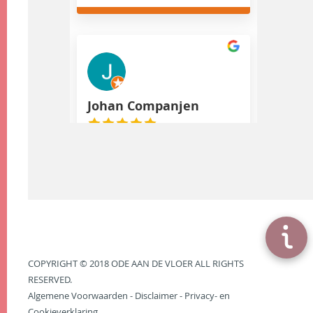
Johan Companjen
november 26, 2022
Prachtige locatie om kennis over
gietvloeren te krijgen. Tevens
heel inzichtelijk met
moodboards hoe de vloer er in
combinatie de andere inrichting
uit kan zien
COPYRIGHT © 2018 ODE AAN DE VLOER ALL RIGHTS
RESERVED.
Algemene Voorwaarden
-
Disclaimer
-
Privacy- en
Cookieverklaring