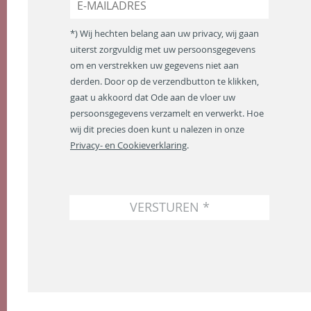
m
-
*
m
*) Wij hechten belang aan uw privacy, wij gaan
a
uiterst zorgvuldig met uw persoonsgegevens
i
om en verstrekken uw gegevens niet aan
l
a
derden. Door op de verzendbutton te klikken,
d
gaat u akkoord dat Ode aan de vloer uw
r
persoonsgegevens verzamelt en verwerkt. Hoe
e
wij dit precies doen kunt u nalezen in onze
s
Privacy- en Cookieverklaring
.
*
VERSTUREN *