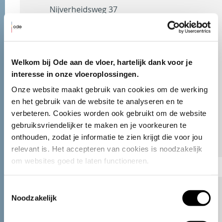
Nijverheidsweg 37
3341 LJ Hendrik-Ido-Ambacht
Laurent mobiel
06 205 956 07
Welkom bij Ode aan de vloer, hartelijk dank voor je
Kantoor telefoon
078 68 45 401
interesse in onze vloeroplossingen.
E-mail
ode@odeaandevloer.nl
Onze website maakt gebruik van cookies om de werking 
en het gebruik van de website te analyseren en te 
verbeteren. Cookies worden ook gebruikt om de website 
gebruiksvriendelijker te maken en je voorkeuren te 
onthouden, zodat je informatie te zien krijgt die voor jou 
relevant is. Het accepteren van cookies is noodzakelijk 
om websites goed te laten functioneren.
Toestemmingsselectie
Noodzakelijk