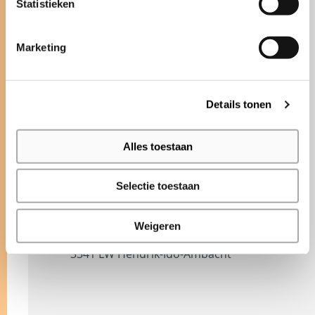
Statistieken
en functionaliteit samenkomen en
waar we ons brede assortiment aan
kleuren en mogelijkheden tonen. De
Marketing
Stijlkamer bevindt zich in het Bolidt
Innovation Center en is uitsluitend op
afspraak te bezichtigen.
Details tonen
Alles toestaan
MAAK EEN AFSPRAAK
Selectie toestaan
BEZOEKADRES
Bolidt Innovation Center
Weigeren
Noordeinde 2
3341 LW Hendrik-Ido-Ambacht