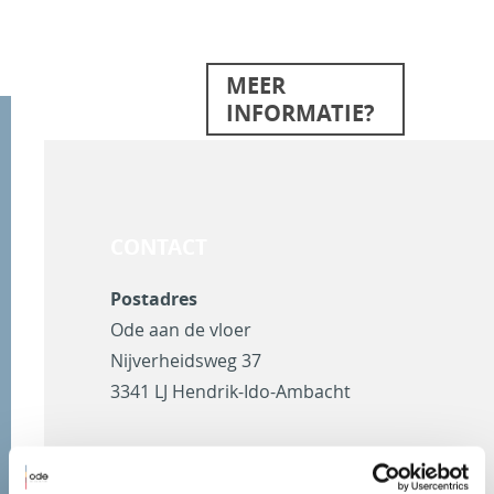
MEER
INFORMATIE?
CONTACT
Postadres
Ode aan de vloer
Nijverheidsweg 37
3341 LJ Hendrik-Ido-Ambacht
Laurent mobiel
06 205 956 07
Kantoor telefoon
078 68 45 401