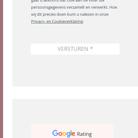
gaat u akkoord dat Ode aan de vloer uw
r
persoonsgegevens verzamelt en verwerkt. Hoe
e
wij dit precies doen kunt u nalezen in onze
s
Privacy- en Cookieverklaring
.
*
VERSTUREN *
Rating