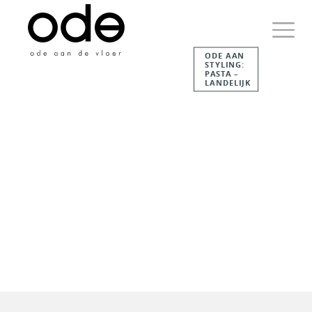
Skip
to
content
ODE AAN
STYLING:
Primary
PASTA –
Menu
LANDELIJK
Ode aan de Vloer
Just another WordPress
site