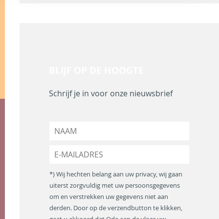
BLIJF OP DE HOOGTE
Schrijf je in voor onze nieuwsbrief
N
a
a
E
m
-
*
m
*) Wij hechten belang aan uw privacy, wij gaan
a
uiterst zorgvuldig met uw persoonsgegevens
i
om en verstrekken uw gegevens niet aan
l
a
derden. Door op de verzendbutton te klikken,
d