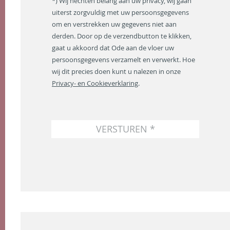
*) Wij hechten belang aan uw privacy, wij gaan
a
uiterst zorgvuldig met uw persoonsgegevens
i
om en verstrekken uw gegevens niet aan
l
a
derden. Door op de verzendbutton te klikken,
d
gaat u akkoord dat Ode aan de vloer uw
r
persoonsgegevens verzamelt en verwerkt. Hoe
e
wij dit precies doen kunt u nalezen in onze
s
Privacy- en Cookieverklaring
.
*
VERSTUREN *