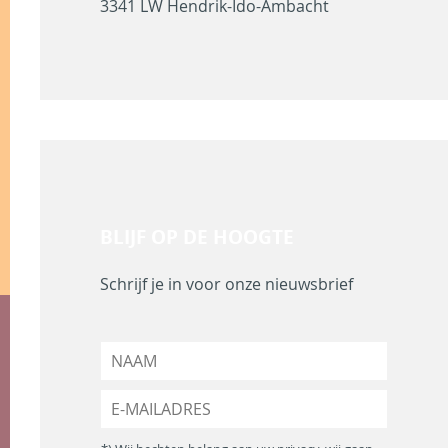
3341 LW Hendrik-Ido-Ambacht
BLIJF OP DE HOOGTE
Schrijf je in voor onze nieuwsbrief
N
a
a
E
m
-
*
m