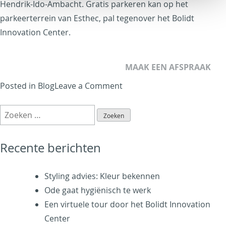
Hendrik-Ido-Ambacht. Gratis parkeren kan op het
parkeerterrein van Esthec, pal tegenover het Bolidt
Innovation Center.
MAAK EEN AFSPRAAK
on
Posted in
Blog
Leave a Comment
Interieur
Zoeken
musthaves:
naar:
onze
drie
Recente berichten
Dutch
Design
Styling advies: Kleur bekennen
december
Ode gaat hygiënisch te werk
favorieten
Een virtuele tour door het Bolidt Innovation
Center