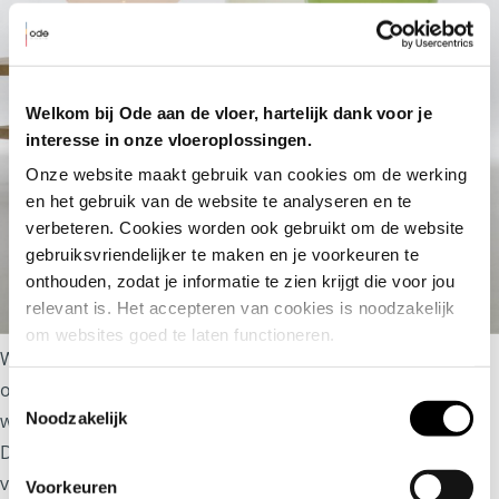
Welkom bij Ode aan de vloer, hartelijk dank voor je
interesse in onze vloeroplossingen.
Onze website maakt gebruik van cookies om de werking 
en het gebruik van de website te analyseren en te 
verbeteren. Cookies worden ook gebruikt om de website 
gebruiksvriendelijker te maken en je voorkeuren te 
onthouden, zodat je informatie te zien krijgt die voor jou 
relevant is. Het accepteren van cookies is noodzakelijk 
om websites goed te laten functioneren.
We hopen dat je door dit blog wat leuke ideeën hebt
opgedaan voor eventuele last minute kerst kado’s en dat
Toestemmingsselectie
Noodzakelijk
we je hebben geïnspireerd met onze favoriete Dutch
Designers van nu. Wat hebben wij toch veel mooie merken
van eigen bodem die zeker een mooi plekje verdienen in
Voorkeuren