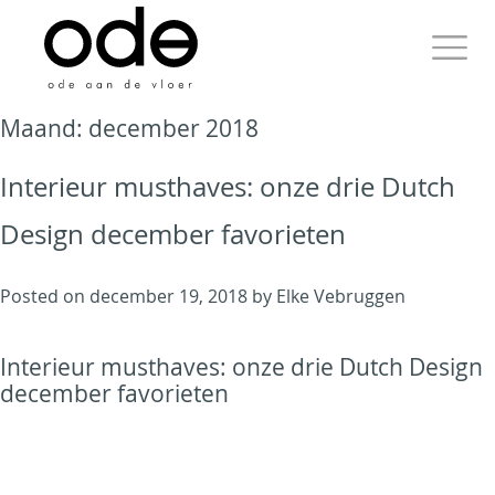
Skip
to
content
Primary
Maand:
december 2018
Menu
Interieur musthaves: onze drie Dutch
Design december favorieten
Ode aan de Vloer
Posted on
december 19, 2018
by
Elke Vebruggen
Just another WordPress
site
Interieur musthaves: onze drie Dutch Design
december favorieten