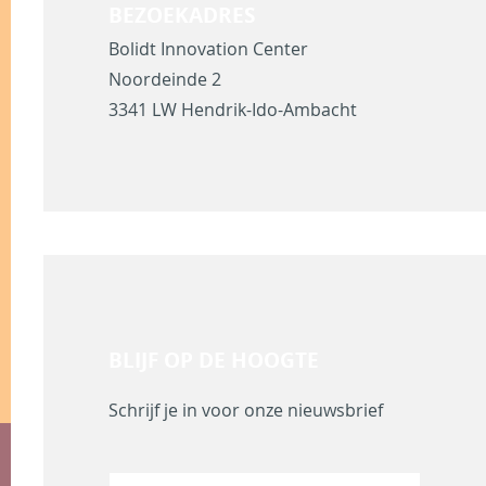
BEZOEKADRES
Bolidt Innovation Center
Noordeinde 2
3341 LW Hendrik-Ido-Ambacht
BLIJF OP DE HOOGTE
Schrijf je in voor onze nieuwsbrief
N