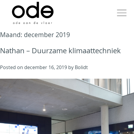
Skip
to
content
Primary
Maand:
december 2019
Menu
Nathan – Duurzame klimaattechniek
Ode aan de Vloer
Posted on
december 16, 2019
by
Bolidt
Just another WordPress
site