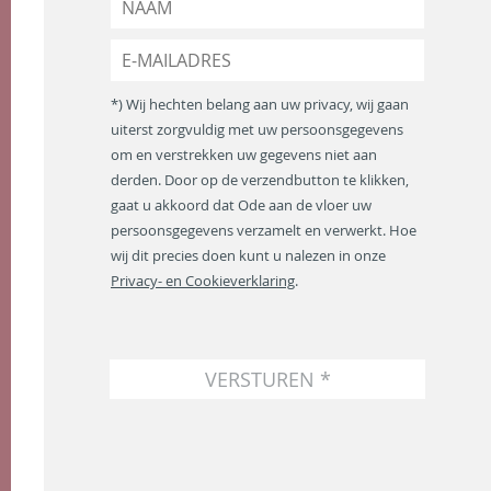
a
a
E
m
-
*
m
*) Wij hechten belang aan uw privacy, wij gaan
a
uiterst zorgvuldig met uw persoonsgegevens
i
om en verstrekken uw gegevens niet aan
l
a
derden. Door op de verzendbutton te klikken,
d
gaat u akkoord dat Ode aan de vloer uw
r
persoonsgegevens verzamelt en verwerkt. Hoe
e
wij dit precies doen kunt u nalezen in onze
s
Privacy- en Cookieverklaring
.
*
VERSTUREN *