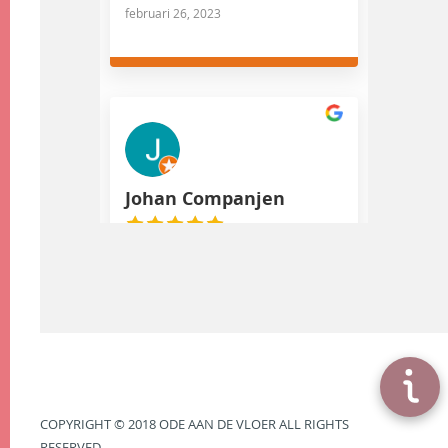
februari 26, 2023
Johan Companjen
november 26, 2022
Prachtige locatie om kennis over
gietvloeren te krijgen. Tevens
heel inzichtelijk met
moodboards hoe de vloer er in
combinatie de andere inrichting
uit kan zien
COPYRIGHT © 2018 ODE AAN DE VLOER ALL RIGHTS
RESERVED.