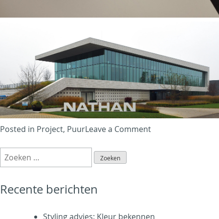
on
Posted in
Project
,
Puur
Leave a Comment
Nathan
Zoeken
–
naar:
Duurzame
klimaattechniek
Recente berichten
Styling advies: Kleur bekennen