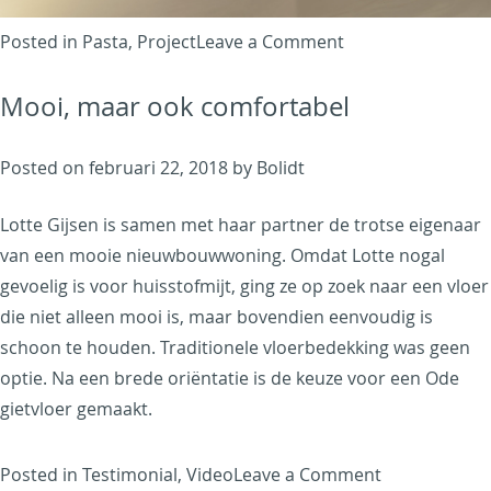
on
Posted in
Pasta
,
Project
Leave a Comment
Showroom
Mooi, maar ook comfortabel
Hans
Boodt
Mannequins
Posted on
februari 22, 2018
by
Bolidt
Lotte Gijsen is samen met haar partner de trotse eigenaar
van een mooie nieuwbouwwoning. Omdat Lotte nogal
gevoelig is voor huisstofmijt, ging ze op zoek naar een vloer
die niet alleen mooi is, maar bovendien eenvoudig is
schoon te houden. Traditionele vloerbedekking was geen
optie. Na een brede oriëntatie is de keuze voor een Ode
gietvloer gemaakt.
on
Posted in
Testimonial
,
Video
Leave a Comment