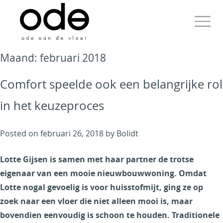
Skip
to
content
Primary
Maand:
februari 2018
Menu
Comfort speelde ook een belangrijke rol
in het keuzeproces
Ode aan de Vloer
Posted on
februari 26, 2018
by
Bolidt
Just another WordPress
site
Lotte Gijsen is samen met haar partner de trotse
eigenaar van een mooie nieuwbouwwoning. Omdat
Lotte nogal gevoelig is voor huisstofmijt, ging ze op
zoek naar een vloer die niet alleen mooi is, maar
bovendien eenvoudig is schoon te houden. Traditionele