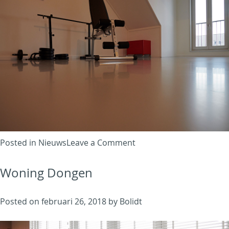
on
Posted in
Nieuws
Leave a Comment
Comfort
Woning Dongen
speelde
ook
een
Posted on
februari 26, 2018
by
Bolidt
belangrijke
rol