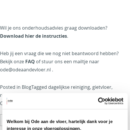
Wil je ons onderhoudsadvies graag downloaden?
Download hier de instructies
.
Heb jij een vraag die we nog niet beantwoord hebben?
Bekijk onze
FAQ
of stuur ons een mailtje naar
ode@odeaandevloer.nl .
Posted in
Blog
Tagged
dagelijkse reiniging
,
gietvloer
,
reinigingsmiddel
,
Schoonmaken
,
vloer reinigen
Leave a
on
Comment
Hoe
Zoeken
onderhoud
Welkom bij Ode aan de vloer, hartelijk dank voor je
naar:
ik
interesse in onze vloeroplossingen.