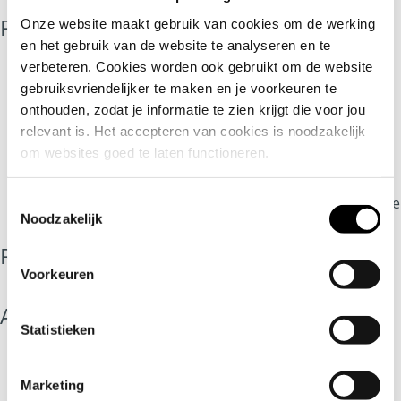
mijn
Recente berichten
Onze website maakt gebruik van cookies om de werking 
gietvloer?
en het gebruik van de website te analyseren en te 
verbeteren. Cookies worden ook gebruikt om de website 
Styling advies: Kleur bekennen
gebruiksvriendelijker te maken en je voorkeuren te 
Ode gaat hygiënisch te werk
onthouden, zodat je informatie te zien krijgt die voor jou 
Een virtuele tour door het Bolidt Innovation
relevant is. Het accepteren van cookies is noodzakelijk 
Center
om websites goed te laten functioneren.
De Stijlkamer biedt inspiratie voor architecten
Toestemmingsselectie
Kom inspiratie opdoen in de Stijlkamer van Ode
Noodzakelijk
Recente reacties
Voorkeuren
Archieven
Statistieken
juli 2020
Marketing
april 2020