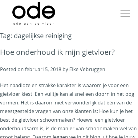
Skip
to
content
Primary
Tag:
dagelijkse reiniging
Menu
Hoe onderhoud ik mijn gietvloer?
Ode aan de Vloer
Posted on
februari 5, 2018
by
Elke Vebruggen
Het naadloze en strakke karakter is waarom je voor een
Just another WordPress
gietvloer kiest. Een vuiltje kan al snel een doorn in het oog
site
vormen. Het is daarom niet verwonderlijk dat één van de
meestgestelde vragen van onze klanten is: Hoe kun je het
best de gietvloer schoonmaken? Hoewel een gietvloer
onderhoudsarm is, is de manier van schoonmaken wel van
groot belang. Daarom leggen we in dit blog uit hoe je jouw