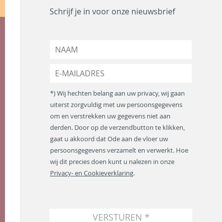
Schrijf je in voor onze nieuwsbrief
N
a
a
E
m
-
*
m
*) Wij hechten belang aan uw privacy, wij gaan
a
uiterst zorgvuldig met uw persoonsgegevens
i
om en verstrekken uw gegevens niet aan
l
a
derden. Door op de verzendbutton te klikken,
d
gaat u akkoord dat Ode aan de vloer uw
r
persoonsgegevens verzamelt en verwerkt. Hoe
e
wij dit precies doen kunt u nalezen in onze
s
Privacy- en Cookieverklaring
.
*
VERSTUREN *