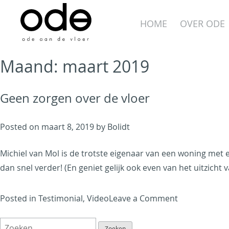
Skip
to
HOME
OVER ODE
content
Maand:
maart 2019
Geen zorgen over de vloer
Ode aan de Vloer
Posted on
maart 8, 2019
by
Bolidt
Just another WordPress
Michiel van Mol is de trotste eigenaar van een woning met e
site
dan snel verder! (En geniet gelijk ook even van het uitzicht 
on
Posted in
Testimonial
,
Video
Leave a Comment
Geen
Zoeken
zorgen