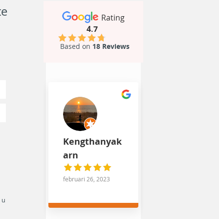
te
Rating
4.7
Based on
18 Reviews
Kengthanyak
arn
februari 26, 2023
 u