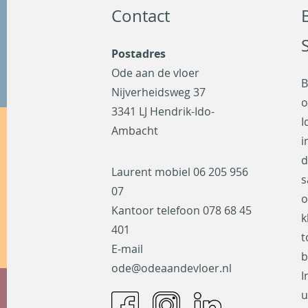
Contact
Postadres
Ode aan de vloer
B
Nijverheidsweg 37
o
3341 LJ Hendrik-Ido-
I
Ambacht
i
d
Laurent mobiel
06 205 956
s
07
o
Kantoor telefoon
078 68 45
k
401
t
E-mail
b
ode@odeaandevloer.nl
I
u