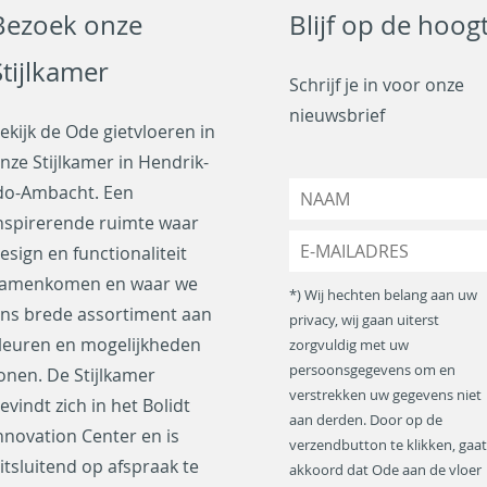
Bezoek onze
Blijf op de hoog
Stijlkamer
Schrijf je in voor onze
nieuwsbrief
ekijk de Ode gietvloeren in
nze Stijlkamer in Hendrik-
N
do-Ambacht. Een
a
nspirerende ruimte waar
a
E
esign en functionaliteit
m
-
*
amenkomen en waar we
m
*) Wij hechten belang aan uw
a
ns brede assortiment aan
privacy, wij gaan uiterst
i
leuren en mogelijkheden
zorgvuldig met uw
l
a
persoonsgegevens om en
onen. De Stijlkamer
d
verstrekken uw gegevens niet
evindt zich in het Bolidt
r
aan derden. Door op de
nnovation Center en is
e
verzendbutton te klikken, gaat
s
itsluitend op afspraak te
akkoord dat Ode aan de vloer
*