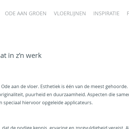
ODE AAN GROEN
VLOERLIJNEN
INSPIRATIE
t in z’n werk
n Ode aan de vloer. Esthetiek is één van de meest gehoorde
iginaliteit, puurheid en duurzaamheid. Aspecten die samen
 speciaal hiervoor opgeleide applicateurs.
, dat de nodige kennis, ervaring en zorgvuldigheid vereist.