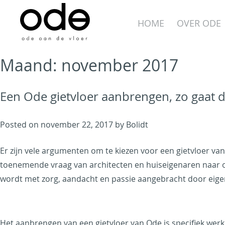
Skip
to
HOME
OVER ODE
content
Maand:
november 2017
Een Ode gietvloer aanbrengen, zo gaat da
Ode aan de Vloer
Posted on
november 22, 2017
by
Bolidt
Just another WordPress
Er zijn vele argumenten om te kiezen voor een gietvloer va
site
toenemende vraag van architecten en huiseigenaren naar or
wordt met zorg, aandacht en passie aangebracht door eigen
​Het aanbrengen van een gietvloer van Ode is specifiek werk