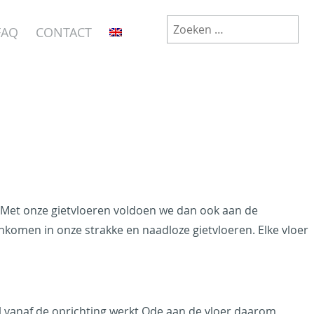
Zoeken
FAQ
CONTACT
naar:
. Met onze gietvloeren voldoen we dan ook aan de
komen in onze strakke en naadloze gietvloeren. Elke vloer
 Al vanaf de oprichting werkt Ode aan de vloer daarom