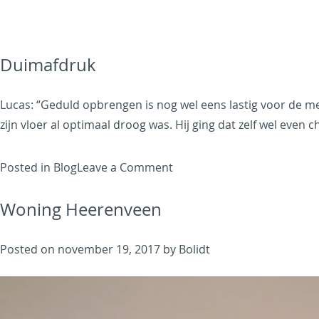
Duimafdruk
Lucas: “Geduld opbrengen is nog wel eens lastig voor de mens
zijn vloer al optimaal droog was. Hij ging dat zelf wel even 
on
Posted in
Blog
Leave a Comment
Een
Woning Heerenveen
Ode
gietvloer
aanbrengen,
Posted on
november 19, 2017
by
Bolidt
zo
gaat
dat