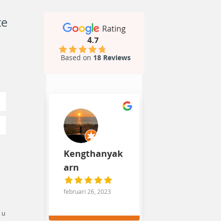
te
Rating
4.7
Based on
18 Reviews
Kengthanyak
arn
februari 26, 2023
 u