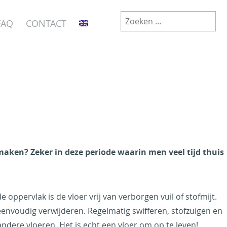
Zoeken
FAQ
CONTACT
naar:
maken? Zeker in deze periode waarin men veel tijd thuis
oppervlak is de vloer vrij van verborgen vuil of stofmijt.
eenvoudig verwijderen. Regelmatig swifferen, stofzuigen en
ndere vloeren. Het is echt een vloer om op te leven!