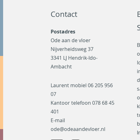
Contact
Postadres
Ode aan de vloer
B
Nijverheidsweg 37
o
3341 LJ Hendrik-Ido-
I
Ambacht
i
d
Laurent mobiel
06 205 956
s
07
o
Kantoor telefoon
078 68 45
k
401
t
E-mail
b
ode@odeaandevloer.nl
I