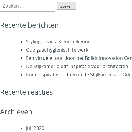
Zoeken
virtuele
naar:
tour
door
Recente berichten
het
Bolidt
Styling advies: Kleur bekennen
Innovation
Ode gaat hygiënisch te werk
Center
Een virtuele tour door het Bolidt Innovation Ce
De Stijlkamer biedt inspiratie voor architecten
Kom inspiratie opdoen in de Stijlkamer van Ode
Recente reacties
Archieven
juli 2020