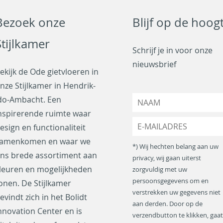
Bezoek onze
Blijf op de hoog
Stijlkamer
Schrijf je in voor onze
nieuwsbrief
ekijk de Ode gietvloeren in
nze Stijlkamer in Hendrik-
N
do-Ambacht. Een
a
nspirerende ruimte waar
a
E
esign en functionaliteit
m
-
*
amenkomen en waar we
m
*) Wij hechten belang aan uw
a
ns brede assortiment aan
privacy, wij gaan uiterst
i
leuren en mogelijkheden
zorgvuldig met uw
l
a
persoonsgegevens om en
onen. De Stijlkamer
d
verstrekken uw gegevens niet
evindt zich in het Bolidt
r
aan derden. Door op de
nnovation Center en is
e
verzendbutton te klikken, gaat
s