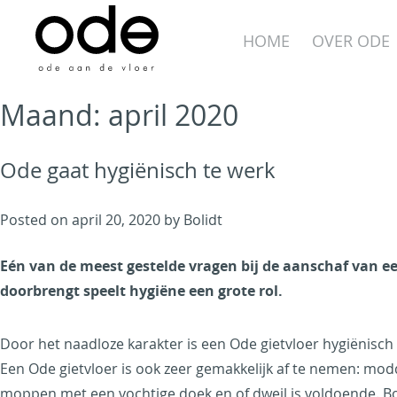
Skip
to
HOME
OVER ODE
content
Maand:
april 2020
Ode gaat hygiënisch te werk
Ode aan de Vloer
Posted on
april 20, 2020
by
Bolidt
Just another WordPress
Eén van de meest gestelde vragen bij de aanschaf van ee
site
doorbrengt speelt hygiëne een grote rol.
Door het naadloze karakter is een Ode gietvloer hygiënisch e
Een Ode gietvloer is ook zeer gemakkelijk af te nemen: modd
moppen met een vochtige doek en of dweil is voldoende. Bov