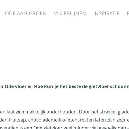
ODE AAN GROEN
VLOERLIJNEN
INSPIRATIE
n Ode vloer is: Hoe kun je het beste de gietvloer schoon
n laat zich makkelijk onderhouden. Door het strakke, gladde 
er, fruitsap, chocolademelk of etensresten laten zich zeer 
endien is een Ode gietvloer veel minder vlekgevoelig dan a