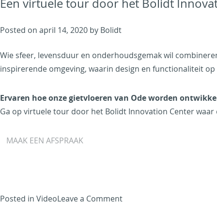
Een virtuele tour door het Bolidt Innova
gaat
hygiënisch
te
Posted on
april 14, 2020
by
Bolidt
werk
Wie sfeer, levensduur en onderhoudsgemak wil combineren, k
inspirerende omgeving, waarin design en functionaliteit o
Ervaren hoe onze gietvloeren van Ode worden ontwikkel
Ga op virtuele tour door het Bolidt Innovation Center waar d
MAAK EEN AFSPRAAK
on
Posted in
Video
Leave a Comment
Een