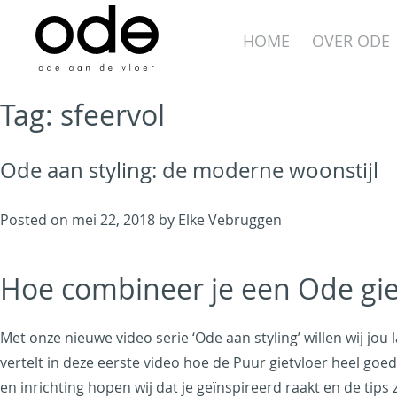
Skip
to
HOME
OVER ODE
content
Tag:
sfeervol
Ode aan styling: de moderne woonstijl
Ode aan de Vloer
Posted on
mei 22, 2018
by
Elke Vebruggen
Just another WordPress
site
Hoe combineer je een Ode gie
Met onze nieuwe video serie ‘Ode aan styling’ willen wij jou
vertelt in deze eerste video hoe de Puur gietvloer heel g
en inrichting hopen wij dat je geïnspireerd raakt en de tips 