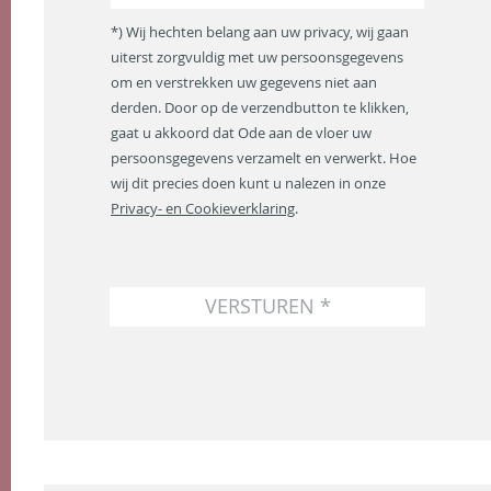
*
m
*) Wij hechten belang aan uw privacy, wij gaan
a
uiterst zorgvuldig met uw persoonsgegevens
i
om en verstrekken uw gegevens niet aan
l
a
derden. Door op de verzendbutton te klikken,
d
gaat u akkoord dat Ode aan de vloer uw
r
persoonsgegevens verzamelt en verwerkt. Hoe
e
wij dit precies doen kunt u nalezen in onze
s
Privacy- en Cookieverklaring
.
*
VERSTUREN *