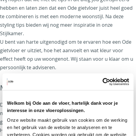
hebben en laten zien dat een Ode gietvloer juist heel goed
te combineren is met een moderne woonstijl.
Na deze
styling tips bieden wij nog meer inspiratie in onze
Stijlkamer.
U bent van harte uitgenodigd om te ervaren hoe een Ode
gietvloer er uitziet, hoe het aanvoelt en wat kleur voor
effect heeft op uw woongenot. Wij staan voor u klaar om u
persoonlijk te adviseren.
Maak een afspraak
Welkom bij Ode aan de vloer, hartelijk dank voor je
De Stijlkamer van Ode is op afspraak te bezoeken van
interesse in onze vloeroplossingen.
maandag tot en met vrijdag van 8.30 tot 17.00 uur. Wij zijn
Onze website maakt gebruik van cookies om de werking 
gevestigd in het Bolidt Innovation Center, Noordeinde 2 in
en het gebruik van de website te analyseren en te 
Hendrik-Ido-Ambacht. Gratis parkeren kan op het
verbeteren. Cookies worden ook gebruikt om de website 