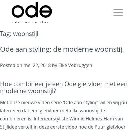
Skip
to
content
Primary
Tag:
woonstijl
Menu
Ode aan styling: de moderne woonstijl
Ode aan de Vloer
Posted on
mei 22, 2018
by
Elke Vebruggen
Just another WordPress
Hoe combineer je een Ode gietvloer met een
site
moderne woonstijl?
Met onze nieuwe video serie ‘Ode aan styling’ willen wij jou
laten zien dat een gietvloer met elke woonstijl te
combineren is. Interieurstyliste Winnie Helmes-Ham van
Stijlidee vertelt in deze eerste video hoe de Puur gietvloer