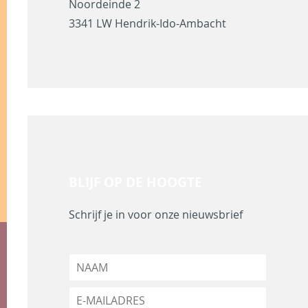
Noordeinde 2
3341 LW Hendrik-Ido-Ambacht
BLIJF OP DE HOOGTE
Schrijf je in voor onze nieuwsbrief
N
a
a
E
m
-