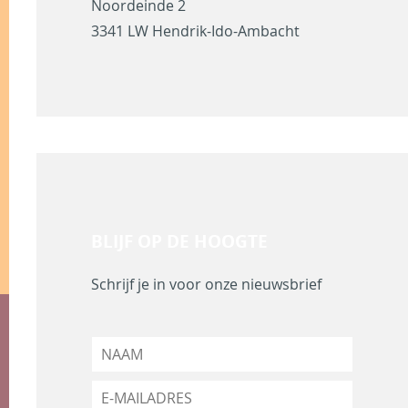
Noordeinde 2
3341 LW Hendrik-Ido-Ambacht
BLIJF OP DE HOOGTE
Schrijf je in voor onze nieuwsbrief
N
a
a
E
m
-