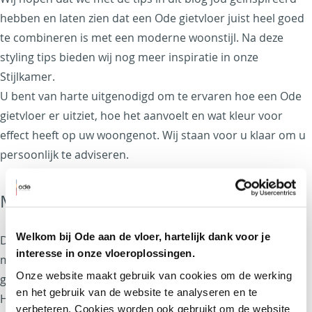
hebben en laten zien dat een Ode gietvloer juist heel goed
te combineren is met een moderne woonstijl.
Na deze
styling tips bieden wij nog meer inspiratie in onze
Stijlkamer.
U bent van harte uitgenodigd om te ervaren hoe een Ode
gietvloer er uitziet, hoe het aanvoelt en wat kleur voor
effect heeft op uw woongenot. Wij staan voor u klaar om u
persoonlijk te adviseren.
Maak een afspraak
Welkom bij Ode aan de vloer, hartelijk dank voor je
De Stijlkamer van Ode is op afspraak te bezoeken van
interesse in onze vloeroplossingen.
maandag tot en met vrijdag van 8.30 tot 17.00 uur. Wij zijn
Onze website maakt gebruik van cookies om de werking 
gevestigd in het Bolidt Innovation Center, Noordeinde 2 in
en het gebruik van de website te analyseren en te 
Hendrik-Ido-Ambacht. Gratis parkeren kan op het
verbeteren. Cookies worden ook gebruikt om de website 