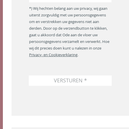
*
m
*) Wij hechten belang aan uw privacy, wij gaan
a
uiterst zorgvuldig met uw persoonsgegevens
i
om en verstrekken uw gegevens niet aan
l
a
derden. Door op de verzendbutton te klikken,
d
gaat u akkoord dat Ode aan de vloer uw
r
persoonsgegevens verzamelt en verwerkt. Hoe
e
wij dit precies doen kunt u nalezen in onze
s
Privacy- en Cookieverklaring
.
*
VERSTUREN *