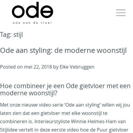
Skip
to
content
Primary
Tag:
stijl
Menu
Ode aan styling: de moderne woonstijl
Ode aan de Vloer
Posted on
mei 22, 2018
by
Elke Vebruggen
Just another WordPress
Hoe combineer je een Ode gietvloer met een
site
moderne woonstijl?
Met onze nieuwe video serie ‘Ode aan styling’ willen wij jou
laten zien dat een gietvloer met elke woonstijl te
combineren is. Interieurstyliste Winnie Helmes-Ham van
Stijlidee vertelt in deze eerste video hoe de Puur gietvloer